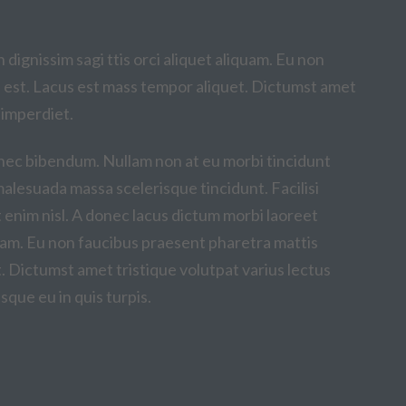
dignissim sagi ttis orci aliquet aliquam. Eu non
s est. Lacus est mass tempor aliquet. Dictumst amet
 imperdiet.
nec bibendum. Nullam non at eu morbi tincidunt
malesuada massa scelerisque tincidunt. Facilisi
t enim nisl. A donec lacus dictum morbi laoreet
iquam. Eu non faucibus praesent pharetra mattis
t. Dictumst amet tristique volutpat varius lectus
sque eu in quis turpis.