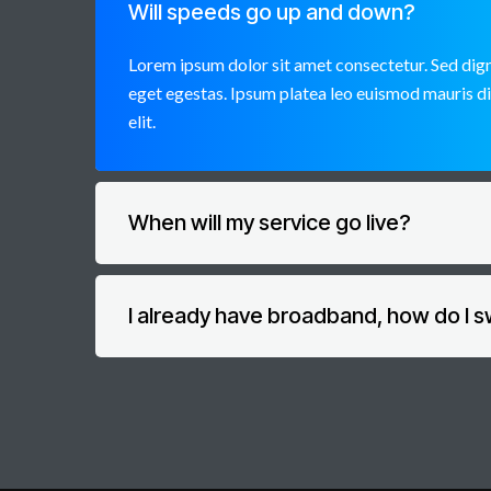
Will speeds go up and down?
Lorem ipsum dolor sit amet consectetur. Sed dign
eget egestas. Ipsum platea leo euismod mauris d
elit.
When will my service go live?
I already have broadband, how do I s