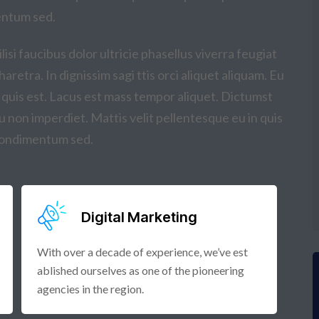
mentum sed.
isi faucibus dolor ultricie phasellus viverra feugiat
aretra. In dignissim sagi ttis orci aliquet aliquam. Eu
 quis est. Lacus est mass tempor aliquet. Dictumst
eu non imperdiet. Mattis velit pellentesque eu in quis
t condimentum sed.
Digital Marketing
With over a decade of experience, we’ve est
ablished ourselves as one of the pioneering
agencies in the region.