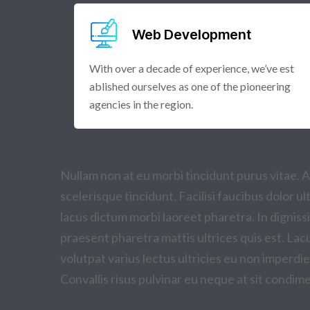
Web Development
With over a decade of experience, we’ve est
ablished ourselves as one of the pioneering
agencies in the region.
Nullam non at eu morbi tincidunt purus vitae. 
scelerisque tincidunt. Facilisi faucibus dolor ul
lacus dictum morbi laoreet pharetra. In dignissi
praesent pharetra mattis ultrices quis est. La
volutpat varius lectus ultricies eu non imperdiet
Convallis risus pulvinar eu neque at sit condi