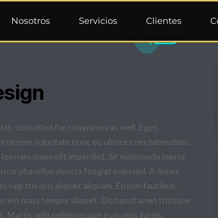
Nosotros
Servicios
Clientes
C
esign
s, consulted for companies as well. Eget
 ut sem vulputate nunc eu ultrices nec bibendum.
A leo nam quam elit imperdiet. Sit malesuada massa
tricie phasellus viverra feugiat enim nisl. A donec
m sagi ttis orci aliquet aliquam. Eu non faucibus
cus est mass tempor aliquet. Dictumst amet tristique
. Mattis velit pellentesque eu in quis turpis.