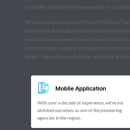
Convallis risus pulvinar eu neque at sit condi
Sit malesuada massa scelerisque tincidunt. Facil
enim nisl. A donec lacus dictum morbi laoreet ph
non faucibus praesent pharetra mattis ultrices
amet tristique volutpat varius lectus ultricies 
turpis. Convallis risus pulvinar eu neque at si
Mobile Application
With over a decade of experience, we’ve est
ablished ourselves as one of the pioneering
agencies in the region.