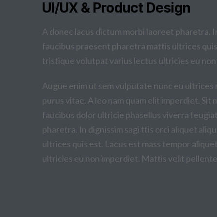
UI/UX & Product Design
A donec lacus dictum morbi laoreet pharetra. In 
faucibus praesent pharetra mattis ultrices qui
tristique volutpat varius lectus ultricies eu non
Augue enim ut sem vulputate nunc eu ultrices 
purus vitae. A leo nam quam elit imperdiet. Sit 
faucibus dolor ultricie phasellus viverra feugia
pharetra. In dignissim sagi ttis orci aliquet al
ultrices quis est. Lacus est mass tempor alique
ultricies eu non imperdiet. Mattis velit pellente