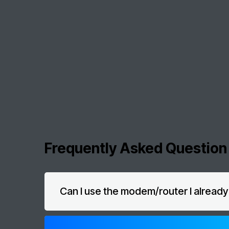
Frequently Asked Question
Can I use the modem/router I alread