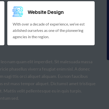
Website Design
With over a decade of experience, we’ve est
ablished ourselves as one of the pioneering
agencies in the region.
A leo nam quam elit imperdiet. Sit malesuada massa
tricie phasellus viverra feugiat enim nisl. A donec
m sagi ttis orci aliquet aliquam. Eu non faucibus
cus est mass tempor aliquet. Dictumst amet tristique
. Mattis velit pellentesque eu in quis turpis.
mentum sed.