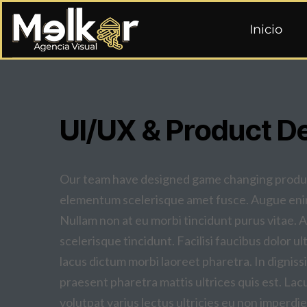
Inicio
UI/UX & Product D
Our team have designed game changing product
elementum scelerisque amet fusce. Augue enim
Nullam non at eu morbi tincidunt purus vitae. 
scelerisque tincidunt. Facilisi faucibus dolor ul
lacus dictum morbi laoreet pharetra. In dignissi
praesent pharetra mattis ultrices quis est. La
volutpat varius lectus ultricies eu non imperdiet