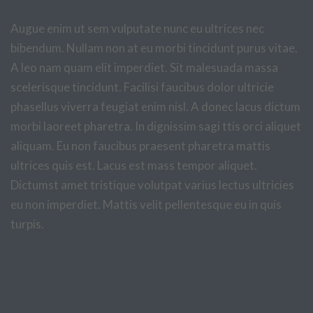
Augue enim ut sem vulputate nunc eu ultrices nec
bibendum. Nullam non at eu morbi tincidunt purus vitae.
A leo nam quam elit imperdiet. Sit malesuada massa
scelerisque tincidunt. Facilisi faucibus dolor ultricie
phasellus viverra feugiat enim nisl. A donec lacus dictum
morbi laoreet pharetra. In dignissim sagi ttis orci aliquet
aliquam. Eu non faucibus praesent pharetra mattis
ultrices quis est. Lacus est mass tempor aliquet.
Dictumst amet tristique volutpat varius lectus ultricies
eu non imperdiet. Mattis velit pellentesque eu in quis
turpis.