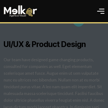
UI/UX & Product Design
Our team have designed game changing products,
consulted for companies as well. Eget elementum
scelerisque amet fusce. Augue enim ut sem vulputate
nunc eu ultrices nec bibendum. Nullam non at eu morbi
tincidunt purus vitae. A leo nam quam elit imperdiet. Sit
malesuada massa scelerisque tincidunt. Facilisi faucibus
dolor ultricie phasellus viverra feugiat enim nisl. A donec
lacus dictum morbi laoreet pharetra. In dignissim sagi