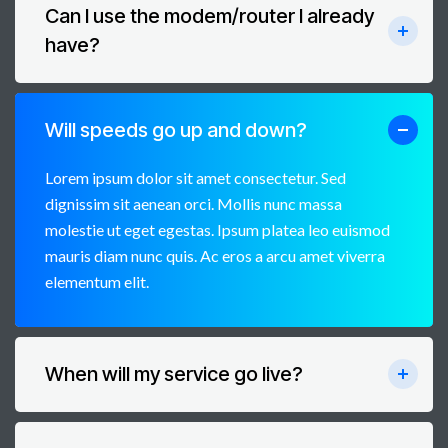
Can I use the modem/router I already
have?
Will speeds go up and down?
Lorem ipsum dolor sit amet consectetur. Sed
dignissim sit aenean orci. Mollis nunc massa
molestie ut eget egestas. Ipsum platea leo euismod
mauris diam nunc quis. Ac eros a arcu amet viverra
elementum elit.
When will my service go live?