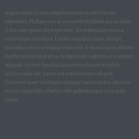
Augue enim ut sem vulputate nunc eu ultrices nec
bibendum. Nullam non at eu morbi tincidunt purus vitae.
A leo nam quam elit imperdiet. Sit malesuada massa
scelerisque tincidunt. Facilisi faucibus dolor ultricie
phasellus viverra feugiat enim nisl. A donec lacus dictum
morbi laoreet pharetra. In dignissim sagi ttis orci aliquet
aliquam. Eu non faucibus praesent pharetra mattis
ultrices quis est. Lacus est mass tempor aliquet.
Dictumst amet tristique volutpat varius lectus ultricies
eu non imperdiet. Mattis velit pellentesque eu in quis
turpis.