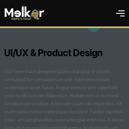
UI/UX & Product Design
Our team have designed game changing products,
consulted for companies as well. Eget elementum
scelerisque amet fusce. Augue enim ut sem vulputate
nunc eu ultrices nec bibendum. Nullam non at eu morbi
tincidunt purus vitae. A leo nam quam elit imperdiet. Sit
malesuada massa scelerisque tincidunt. Facilisi faucibus
dolor ultricie phasellus viverra feugiat enim nisl. A donec
lacus dictum morbi laoreet pharetra. In dignissim sagi