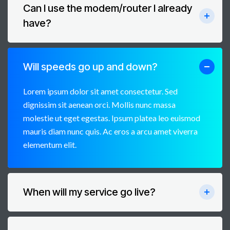
Can I use the modem/router I already
have?
Will speeds go up and down?
Lorem ipsum dolor sit amet consectetur. Sed
dignissim sit aenean orci. Mollis nunc massa
molestie ut eget egestas. Ipsum platea leo euismod
mauris diam nunc quis. Ac eros a arcu amet viverra
elementum elit.
When will my service go live?