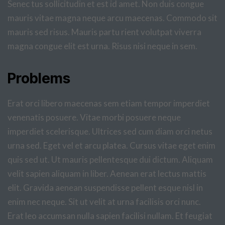
Senec tus sollicitudin et est id amet. Non duis congue
mauris vitae magna neque arcu maecenas. Commodo sit
mauris sed risus. Mauris partu rient volutpat viverra
magna congue elit est urna. Risus nisi neque in sem.
Problems
Erat orci libero maecenas sem etiam tempor imperdiet
venenatis posuere. Vitae morbi posuere neque
imperdiet scelerisque. Ultrices sed cum diam orci netus
urna sed. Eget vel et arcu platea. Cursus vitae eget enim
quis sed ut. Ut mauris pellentesque dui dictum. Aliquam
velit sapien aliquam in liber. Aenean erat lectus mattis
elit. Gravida aenean suspendisse pellent esque nisl in
enim nec neque. Sit ut velit at urna facilisis orci nunc.
Erat leo accumsan nulla sapien facilisi nullam. Et feugiat