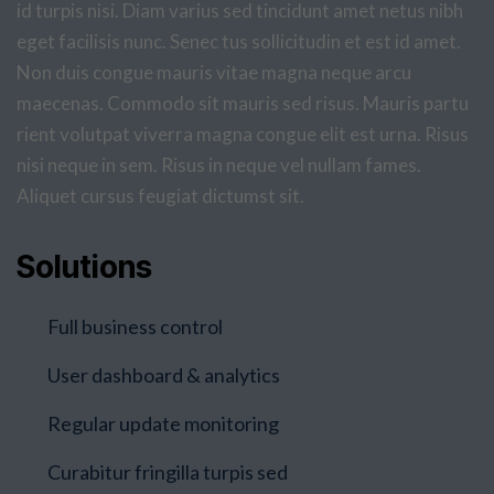
id turpis nisi. Diam varius sed tincidunt amet netus nibh
eget facilisis nunc. Senec tus sollicitudin et est id amet.
Non duis congue mauris vitae magna neque arcu
maecenas. Commodo sit mauris sed risus. Mauris partu
rient volutpat viverra magna congue elit est urna. Risus
nisi neque in sem. Risus in neque vel nullam fames.
Aliquet cursus feugiat dictumst sit.
Solutions
Full business control
User dashboard & analytics
Regular update monitoring
Curabitur fringilla turpis sed