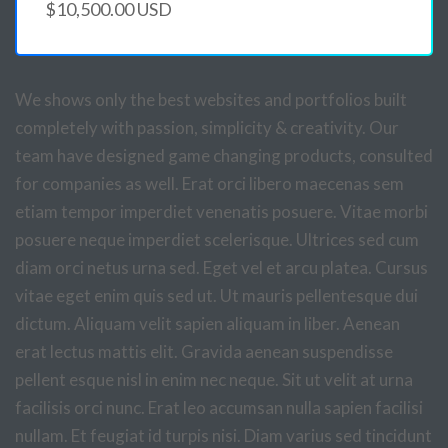
$10,500.00 USD
We shows only the best websites and portfolios built
completely with passion, simplicity & creativity. Our
team have designed game changing products, consulted
for companies as well. Erat orci libero maecenas sem
etiam tempor imperdiet venenatis posuere. Vitae morbi
posuere neque imperdiet scelerisque. Ultrices sed cum
diam orci netus urna sed. Eget vel et arcu platea. Cursus
vitae eget enim quis sed ut. Ut mauris pellentesque dui
dictum. Aliquam velit sapien aliquam in liber. Aenean
erat lectus mattis elit. Gravida aenean suspendisse
pellent esque nisl in enim nec neque. Sit ut velit at urna
facilisis orci nunc. Erat leo accumsan nulla sapien facilisi
nullam. Et feugiat id turpis nisi. Diam varius sed tincidunt