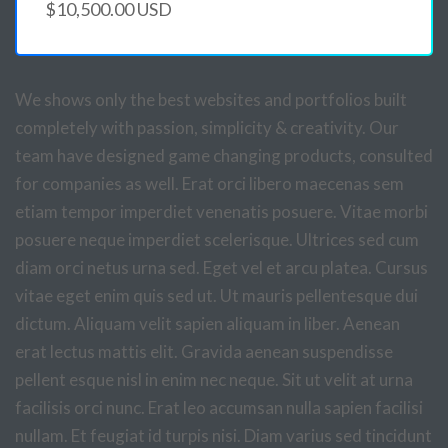
$10,500.00 USD
We shows only the best websites and portfolios built
completely with passion, simplicity & creativity. Our
team have designed game changing products, consulted
for companies as well. Erat orci libero maecenas sem
etiam tempor imperdiet venenatis posuere. Vitae morbi
posuere neque imperdiet scelerisque. Ultrices sed cum
diam orci netus urna sed. Eget vel et arcu platea. Cursus
vitae eget enim quis sed ut. Ut mauris pellentesque dui
dictum. Aliquam velit sapien aliquam in liber. Aenean
erat lectus mattis elit. Gravida aenean suspendisse
pellent esque nisl in enim nec neque. Sit ut velit at urna
facilisis orci nunc. Erat leo accumsan nulla sapien facilisi
nullam. Et feugiat id turpis nisi. Diam varius sed tincidunt