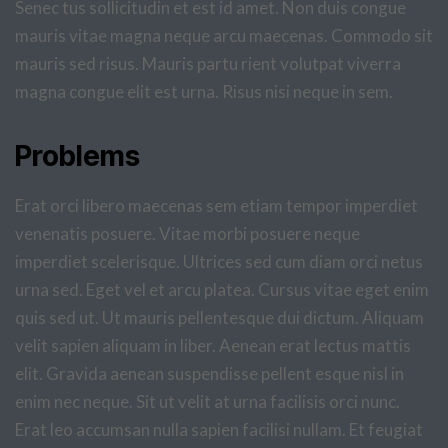
Senec tus sollicitudin et est id amet. Non duis congue
mauris vitae magna neque arcu maecenas. Commodo sit
mauris sed risus. Mauris partu rient volutpat viverra
magna congue elit est urna. Risus nisi neque in sem.
Problems
Erat orci libero maecenas sem etiam tempor imperdiet
venenatis posuere. Vitae morbi posuere neque
imperdiet scelerisque. Ultrices sed cum diam orci netus
urna sed. Eget vel et arcu platea. Cursus vitae eget enim
quis sed ut. Ut mauris pellentesque dui dictum. Aliquam
velit sapien aliquam in liber. Aenean erat lectus mattis
elit. Gravida aenean suspendisse pellent esque nisl in
enim nec neque. Sit ut velit at urna facilisis orci nunc.
Erat leo accumsan nulla sapien facilisi nullam. Et feugiat