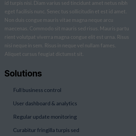
id turpis nisi. Diam varius sed tincidunt amet netus nibh
eget facilisis nunc. Senec tus sollicitudin et est id amet.
Non duis congue mauris vitae magna neque arcu
maecenas. Commodo sit mauris sed risus. Mauris partu
rient volutpat viverra magna congue elit est urna. Risus
nisi neque in sem. Risus in neque vel nullam fames.
Aliquet cursus feugiat dictumst sit.
Solutions
Full business control
User dashboard & analytics
Regular update monitoring
Curabitur fringilla turpis sed