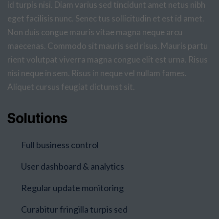
id turpis nisi. Diam varius sed tincidunt amet netus nibh
eget facilisis nunc. Senec tus sollicitudin et est id amet.
Non duis congue mauris vitae magna neque arcu
maecenas. Commodo sit mauris sed risus. Mauris partu
rient volutpat viverra magna congue elit est urna. Risus
nisi neque in sem. Risus in neque vel nullam fames.
Aliquet cursus feugiat dictumst sit.
Solutions
Full business control
User dashboard & analytics
Regular update monitoring
Curabitur fringilla turpis sed