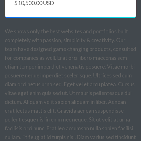
$10,500.00 USD
We shows only the best websites and portfolios built
completely with passion, simplicity & creativity. Our
team have designed game changing products, consulted
for companies as well. Erat orci libero maecenas sem
etiam tempor imperdiet venenatis posuere. Vitae morbi
posuere neque imperdiet scelerisque. Ultrices sed cum
diam orci netus urna sed. Eget vel et arcu platea. Cursus
vitae eget enim quis sed ut. Ut mauris pellentesque dui
dictum. Aliquam velit sapien aliquam in liber. Aenean
erat lectus mattis elit. Gravida aenean suspendisse
pellent esque nisl in enim nec neque. Sit ut velit at urna
facilisis orci nunc. Erat leo accumsan nulla sapien facilisi
nullam. Et feugiat id turpis nisi. Diam varius sed tincidunt