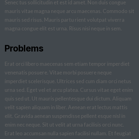
Senec tus sollicitudin et est id amet. Non duis congue
mauris vitae magna neque arcu maecenas. Commodo sit
mauris sed risus. Mauris partu rient volutpat viverra
magna congue elit est urna. Risus nisi neque in sem.
Problems
Erat orci libero maecenas sem etiam tempor imperdiet
venenatis posuere. Vitae morbi posuere neque
imperdiet scelerisque. Ultrices sed cum diam orci netus
urna sed. Eget vel et arcu platea. Cursus vitae eget enim
quis sed ut. Ut mauris pellentesque dui dictum. Aliquam
velit sapien aliquam in liber. Aenean erat lectus mattis
elit. Gravida aenean suspendisse pellent esque nisl in
enim nec neque. Sit ut velit at urna facilisis orci nunc.
Erat leo accumsan nulla sapien facilisi nullam. Et feugiat