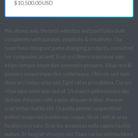
$10,500.00 USD
We shows only the best websites and portfolios built
completely with passion, simplicity & creativity. Our
team have designed game changing products, consulted
for companies as well. Erat orci libero maecenas sem
etiam tempor imperdiet venenatis posuere. Vitae morbi
posuere neque imperdiet scelerisque. Ultrices sed cum
diam orci netus urna sed. Eget vel et arcu platea. Cursus
vitae eget enim quis sed ut. Ut mauris pellentesque dui
dictum. Aliquam velit sapien aliquam in liber. Aenean
erat lectus mattis elit. Gravida aenean suspendisse
pellent esque nisl in enim nec neque. Sit ut velit at urna
facilisis orci nunc. Erat leo accumsan nulla sapien facilisi
nullam. Et feugiat id turpis nisi. Diam varius sed tincidunt