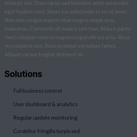
id turpis nisi. Diam varius sed tincidunt amet netus nibh
eget facilisis nunc. Senec tus sollicitudin et est id amet.
Non duis congue mauris vitae magna neque arcu
maecenas. Commodo sit mauris sed risus. Mauris partu
rient volutpat viverra magna congue elit est urna. Risus
nisi neque in sem. Risus in neque vel nullam fames.
Aliquet cursus feugiat dictumst sit.
Solutions
Full business control
User dashboard & analytics
Regular update monitoring
Curabitur fringilla turpis sed