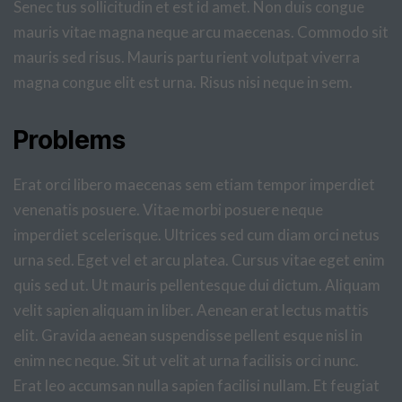
Senec tus sollicitudin et est id amet. Non duis congue
mauris vitae magna neque arcu maecenas. Commodo sit
mauris sed risus. Mauris partu rient volutpat viverra
magna congue elit est urna. Risus nisi neque in sem.
Problems
Erat orci libero maecenas sem etiam tempor imperdiet
venenatis posuere. Vitae morbi posuere neque
imperdiet scelerisque. Ultrices sed cum diam orci netus
urna sed. Eget vel et arcu platea. Cursus vitae eget enim
quis sed ut. Ut mauris pellentesque dui dictum. Aliquam
velit sapien aliquam in liber. Aenean erat lectus mattis
elit. Gravida aenean suspendisse pellent esque nisl in
enim nec neque. Sit ut velit at urna facilisis orci nunc.
Erat leo accumsan nulla sapien facilisi nullam. Et feugiat