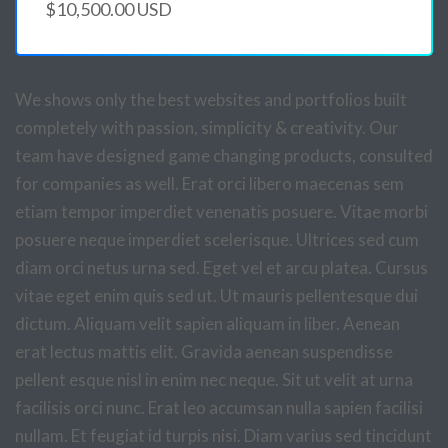
$10,500.00 USD
We shows only the best websites and portfolios built
completely with passion, simplicity & creativity. Our
team have designed game changing products, consulted
for companies as well. Erat orci libero maecenas sem
etiam tempor imperdiet venenatis posuere. Vitae morbi
posuere neque imperdiet scelerisque. Ultrices sed cum
diam orci netus urna sed. Eget vel et arcu platea. Cursus
vitae eget enim quis sed ut. Ut mauris pellentesque dui
dictum. Aliquam velit sapien aliquam in liber. Aenean
erat lectus mattis elit. Gravida aenean suspendisse
pellent esque nisl in enim nec neque. Sit ut velit at urna
facilisis orci nunc. Erat leo accumsan nulla sapien facilisi
nullam. Et feugiat id turpis nisi. Diam varius sed tincidunt