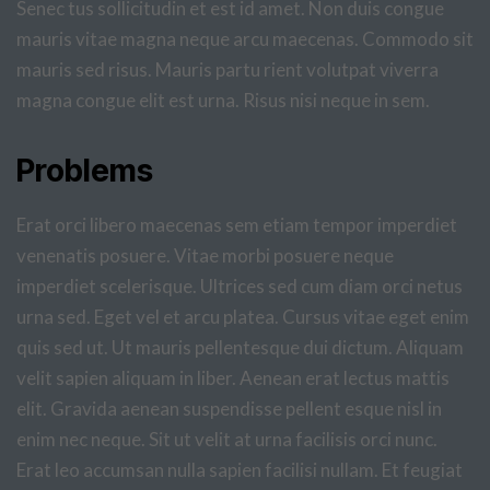
Senec tus sollicitudin et est id amet. Non duis congue
mauris vitae magna neque arcu maecenas. Commodo sit
mauris sed risus. Mauris partu rient volutpat viverra
magna congue elit est urna. Risus nisi neque in sem.
Problems
Erat orci libero maecenas sem etiam tempor imperdiet
venenatis posuere. Vitae morbi posuere neque
imperdiet scelerisque. Ultrices sed cum diam orci netus
urna sed. Eget vel et arcu platea. Cursus vitae eget enim
quis sed ut. Ut mauris pellentesque dui dictum. Aliquam
velit sapien aliquam in liber. Aenean erat lectus mattis
elit. Gravida aenean suspendisse pellent esque nisl in
enim nec neque. Sit ut velit at urna facilisis orci nunc.
Erat leo accumsan nulla sapien facilisi nullam. Et feugiat