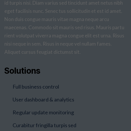
id turpis nisi. Diam varius sed tincidunt amet netus nibh
eget facilisis nunc. Senec tus sollicitudin et est id amet.
Non duis congue mauris vitae magna neque arcu
maecenas. Commodo sit mauris sed risus. Mauris partu
rient volutpat viverra magna congue elit est urna. Risus
nisi neque in sem. Risus in neque vel nullam fames.
Aliquet cursus feugiat dictumst sit.
Solutions
Full business control
User dashboard & analytics
Regular update monitoring
Curabitur fringilla turpis sed