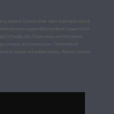
rcu platea. Cursus vitae eget enim quis sed ut.
ravida aenean suspendisse pellent esque nisl in
giat id turpis nisi. Diam varius sed tincidunt
e magna neque arcu maecenas. Commodo sit
Risus in neque vel nullam fames. Aliquet cursus