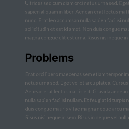
Ultrices sed cum diam orci netus urna sed. Eget
sapien aliquam in liber. Aenean erat lectus matti
nunc. Erat leo accumsan nulla sapien facilisi nul
sollicitudin et est id amet. Non duis congue m
magna congue elit est urna. Risus nisi neque in
Problems
Erat orci libero maecenas sem etiam tempor im
netus urna sed. Eget vel et arcu platea. Cursus 
Aenean erat lectus mattis elit. Gravida aenean s
nulla sapien facilisi nullam. Et feugiat id turpis
duis congue mauris vitae magna neque arcu mae
Risus nisi neque in sem. Risus in neque vel null