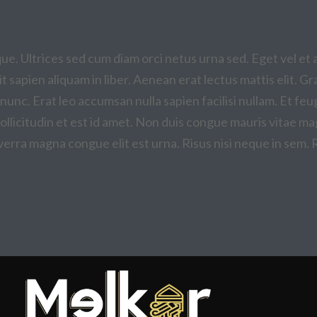
. Ultrices sed cum diam orci netus urna sed. Eget vel et a
t sapien aliquam in liber. Aenean erat lectus mattis elit. G
i nunc. Erat leo accumsan nulla sapien facilisi nullam. Et feu
 sollicitudin et est id amet. Non duis congue mauris vita
iverra magna congue elit est urna. Risus nisi neque in sem. 