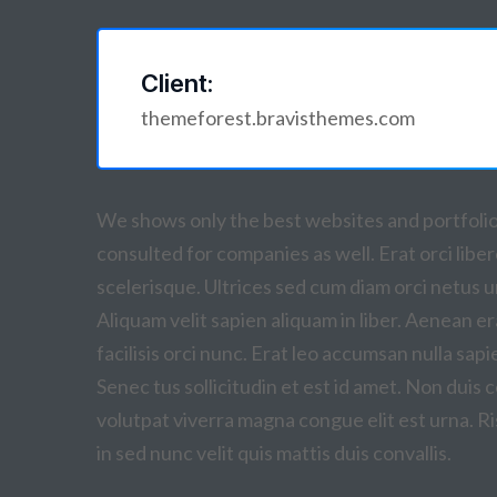
Client:
themeforest.bravisthemes.com
We shows only the best websites and portfolios
consulted for companies as well. Erat orci li
scelerisque. Ultrices sed cum diam orci netus u
Aliquam velit sapien aliquam in liber. Aenean er
facilisis orci nunc. Erat leo accumsan nulla sapie
Senec tus sollicitudin et est id amet. Non dui
volutpat viverra magna congue elit est urna. Ri
in sed nunc velit quis mattis duis convallis.