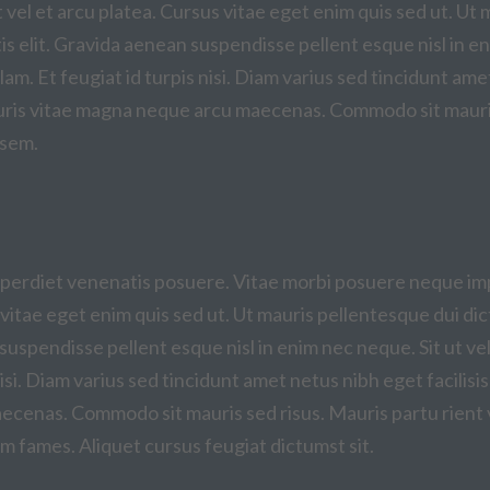
 vel et arcu platea. Cursus vitae eget enim quis sed ut. Ut 
s elit. Gravida aenean suspendisse pellent esque nisl in enim
lam. Et feugiat id turpis nisi. Diam varius sed tincidunt ame
auris vitae magna neque arcu maecenas. Commodo sit mauris 
 sem.
perdiet venenatis posuere. Vitae morbi posuere neque impe
vitae eget enim quis sed ut. Ut mauris pellentesque dui dict
uspendisse pellent esque nisl in enim nec neque. Sit ut veli
 nisi. Diam varius sed tincidunt amet netus nibh eget facilisi
cenas. Commodo sit mauris sed risus. Mauris partu rient v
am fames. Aliquet cursus feugiat dictumst sit.