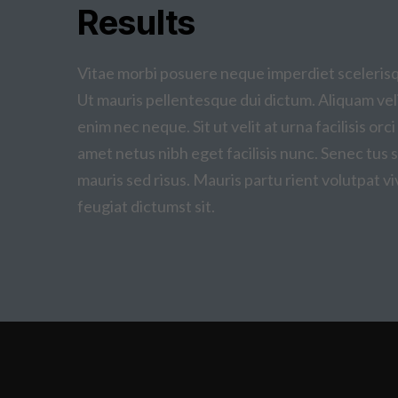
Results
Vitae morbi posuere neque imperdiet scelerisque
Ut mauris pellentesque dui dictum. Aliquam veli
enim nec neque. Sit ut velit at urna facilisis orc
amet netus nibh eget facilisis nunc. Senec tus
mauris sed risus. Mauris partu rient volutpat v
feugiat dictumst sit.