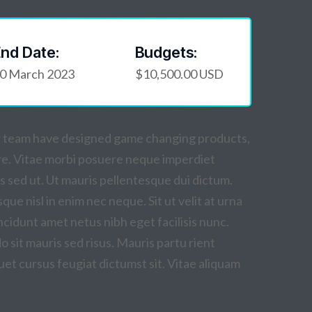
nd Date:
Budgets:
0 March 2023
$10,500.00 USD
Our team have designed game changing products,
re. Vitae morbi posuere neque imperdiet
is sed ut. Ut mauris pellentesque dui dictum.
ue nisl in enim nec neque. Sit ut velit at urna
tincidunt amet netus nibh eget facilisis nunc.
sit mauris sed risus. Mauris partu rient
uet cursus feugiat dictumst sit. Vitae aliquam