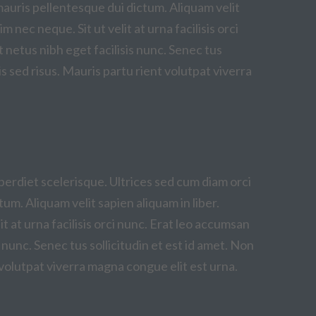
mauris pellentesque dui dictum. Aliquam velit
 nec neque. Sit ut velit at urna facilisis orci
t netus nibh eget facilisis nunc. Senec tus
sed risus. Mauris partu rient volutpat viverra
rdiet scelerisque. Ultrices sed cum diam orci
um. Aliquam velit sapien aliquam in liber.
t at urna facilisis orci nunc. Erat leo accumsan
s nunc. Senec tus sollicitudin et est id amet. Non
olutpat viverra magna congue elit est urna.