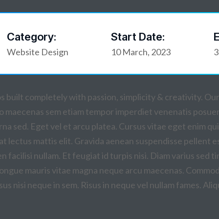
Category:
Start Date:
E
Website Design
10 March, 2023
3
 built completely with passion, simplicity & creativity. 
bero maecenas sem etiam tempor imperdiet venenatis posue
rna sed. Eget vel et arcu platea. Cursus vitae eget enim qu
at lectus mattis elit. Gravida aenean suspendisse pellent esq
n facilisi nullam. Et feugiat id turpis nisi. Diam varius sed 
s congue mauris vitae magna neque arcu maecenas. Commodo 
sus nisi neque in sem. Risus in neque vel nullam fames. Aliq